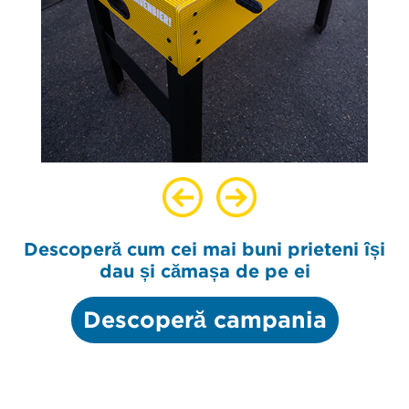
Descoperă cum cei mai buni prieteni își
dau și cămașa de pe ei
Descoperă campania