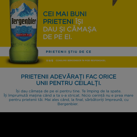
CEI MAI BUNI
PRIETENI
ÎȘI
DAU ȘI CĂMAȘA
DE PE EI.
PRIETENII ADEVĂRAȚI FAC ORICE
UNII PENTRU CEILALȚI.
Își dau cămașa de pe ei pentru tine. Te împing de la spate.
Îți împrumută mașina când a ta s-a stricat. Nicio cerință nu e prea mare
pentru prietenii tăi. Mai ales când, la final, sărbătoriți împreună, cu
Bergenbier.