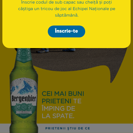
Înscrie codul de sub capac sau cheiță și poți
câștiga un tricou de joc al Echipei Naționale pe
săptămână.
Înscrie-te
CEI MAI BUNI
PRIETENI
TE
ÎMPING DE
LA SPATE.