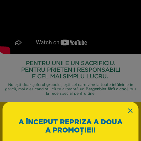
PENTRU UNII E UN SACRIFICIU.
PENTRU PRIETENII RESPONSABILI
E CEL MAI SIMPLU LUCRU.
Nu ești doar șoferul grupului, ești cel care vine la toate întâlnirile în
gașcă, mai ales când știi că te așteaptă un
Bergenbier fără alcool,
pus
la rece special pentru tine.
×
A ÎNCEPUT REPRIZA A DOUA
A PROMOȚIEI!