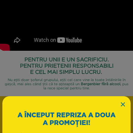
PENTRU UNII E UN SACRIFICIU.
PENTRU PRIETENII RESPONSABILI
E CEL MAI SIMPLU LUCRU.
Nu ești doar șoferul grupului, ești cel care vine la toate întâlnirile în
gașcă, mai ales când știi că te așteaptă un
Bergenbier fără alcool,
pus
la rece special pentru tine.
×
A ÎNCEPUT REPRIZA A DOUA
A PROMOȚIEI!