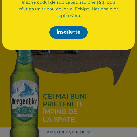
Înscrie codul de sub capac sau cheiță și poți
câștiga un tricou de joc al Echipei Naționale pe
săptămână.
Înscrie-te
CEI MAI BUNI
PRIETENI
TE
ÎMPING DE
LA SPATE.