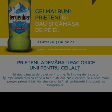
CEI MAI BUNI
PRIETENI
ÎȘI
DAU ȘI CĂMAȘA
DE PE EI.
PRIETENII ADEVĂRAȚI FAC ORICE
UNII PENTRU CEILALȚI.
Își dau cămașa de pe ei pentru tine. Te împing de la spate.
Îți împrumută mașina când a ta s-a stricat. Nicio cerință nu e prea mare
pentru prietenii tăi. Mai ales când, la final, sărbătoriți împreună, cu
Bergenbier.