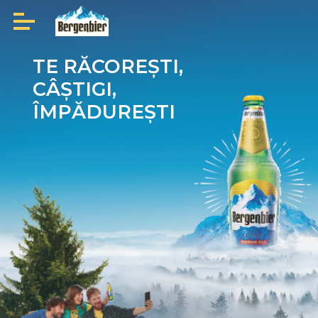
TE RĂCOREȘTI,
CÂȘTIGI,
ÎMPĂDUREȘTI