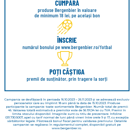
CUMPĂRĂ
produse Bergenbier în valoare
de minimum 18 lei, pe același bon​
ÎNSCRIE
numărul bonului pe www.bergenbier.ro/fotbal
POȚI CÂȘTIGA
premii de susținător, prin tragere la sorți
Campania se desfășoară în perioada 16.10.2023 – 26.11.2023 și se adresează exclusiv
persoanelor care au împlinit 18 ani până la data de 15.10.2023. Produse
participante la campanie: toate sortimentele Bergenbier. Număr total de premii:
46. Valoarea totală estimativă a premiilor este de 56.191,94 lei cu TVA. Premii în
limita stocului disponibil. Imaginile sunt cu titlu de prezentare. Infoline
031.730.5007, apel cu tarif normal de luni până vineri între orele 9 și 17, cu excepția
sărbătorilor legale. Păstrează bonul fiscal pentru validarea premiului. Detaliile
campaniei se regăsesc în regulamentul complet, disponibil gratuit pe
www.bergenbier.ro. ​