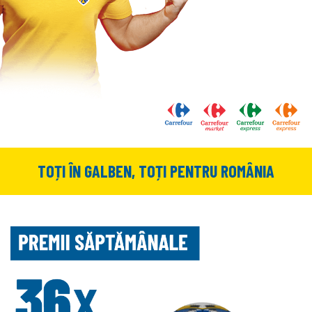
TOȚI ÎN GALBEN, TOȚI PENTRU ROMÂNIA