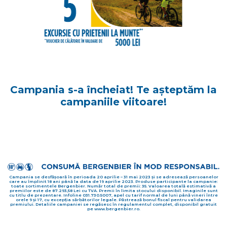
Campania s-a încheiat! Te așteptăm la
campaniile viitoare!
Campania se desfășoară în perioada 20 aprilie – 31 mai 2023 și se adresează persoanelor
care au împlinit 18 ani până la data de 19 aprilie 2023. Produse participante la campanie:
toate sortimentele Bergenbier. Număr total de premii: 35. Valoarea totală estimativă a
premiilor este de 87.293,58 Lei cu TVA. Premii în limita stocului disponibil. Imaginile sunt
cu titlu de prezentare. Infoline 031.730.5007, apel cu tarif normal de luni până vineri între
orele 9 și 17, cu excepția sărbătorilor legale. Păstrează bonul fiscal pentru validarea
premiului. Detaliile campaniei se regăsesc în regulamentul complet, disponibil gratuit
pe www.bergenbier.ro.